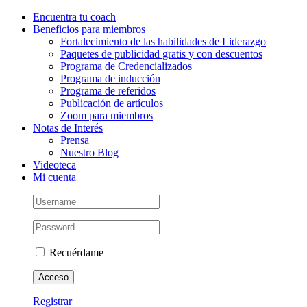
Saltar
Instagram
Facebook
LinkedIn
YouTube
Correo
Encuentra tu coach
al
electrónico
Beneficios para miembros
contenido
Fortalecimiento de las habilidades de Liderazgo
Paquetes de publicidad gratis y con descuentos
Programa de Credencializados
Programa de inducción
Programa de referidos
Publicación de artículos
Zoom para miembros
Notas de Interés
Prensa
Nuestro Blog
Videoteca
Mi cuenta
Recuérdame
Registrar