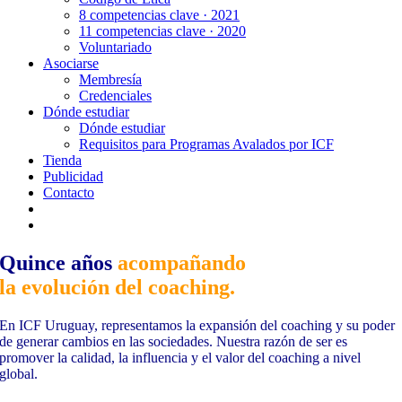
8 competencias clave · 2021
11 competencias clave · 2020
Voluntariado
Asociarse
Membresía
Credenciales
Dónde estudiar
Dónde estudiar
Requisitos para Programas Avalados por ICF
Tienda
Publicidad
Contacto
Quince años
acompañando
la evolución del coaching.
En ICF Uruguay, representamos la expansión del coaching y su poder
de generar cambios en las sociedades. Nuestra razón de ser es
promover la calidad, la influencia y el valor del coaching a nivel
global.