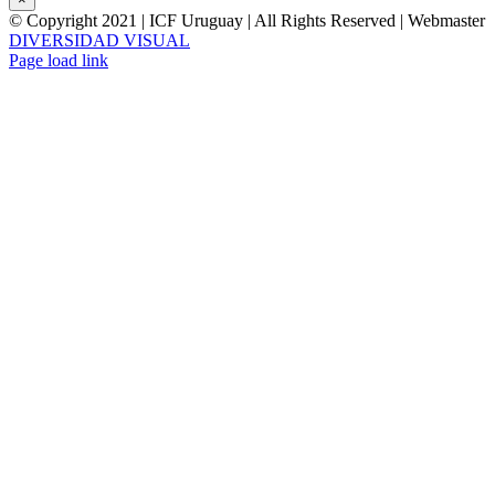
© Copyright 2021 | ICF Uruguay | All Rights Reserved | Webmaster
DIVERSIDAD VISUAL
Instagram
Facebook
LinkedIn
YouTube
Correo
Page load link
electrónico
Ir
a
Arriba