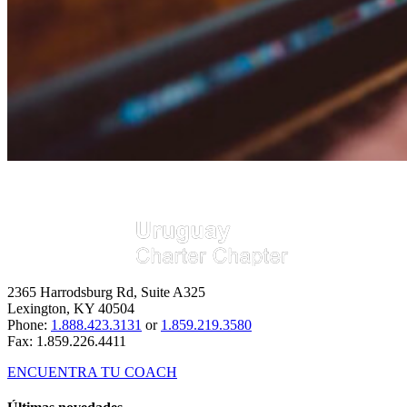
2365 Harrodsburg Rd, Suite A325
Lexington, KY 40504
Phone:
1.888.423.3131
or
1.859.219.3580
Fax: 1.859.226.4411
ENCUENTRA TU COACH