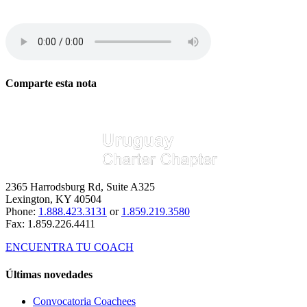
Comparte esta nota
Facebook
X
Reddit
LinkedIn
WhatsApp
Tumblr
Pinterest
Vk
Xing
Correo
electrónico
2365 Harrodsburg Rd, Suite A325
Lexington, KY 40504
Phone:
1.888.423.3131
or
1.859.219.3580
Fax: 1.859.226.4411
ENCUENTRA TU COACH
Últimas novedades
Convocatoria Coachees