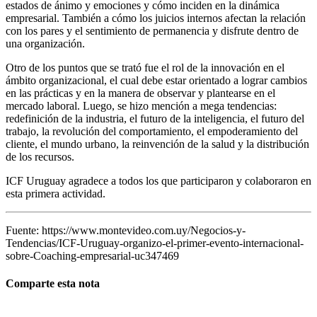
estados de ánimo y emociones y cómo inciden en la dinámica
empresarial. También a cómo los juicios internos afectan la relación
con los pares y el sentimiento de permanencia y disfrute dentro de
una organización.
Otro de los puntos que se trató fue el rol de la innovación en el
ámbito organizacional, el cual debe estar orientado a lograr cambios
en las prácticas y en la manera de observar y plantearse en el
mercado laboral. Luego, se hizo mención a mega tendencias:
redefinición de la industria, el futuro de la inteligencia, el futuro del
trabajo, la revolución del comportamiento, el empoderamiento del
cliente, el mundo urbano, la reinvención de la salud y la distribución
de los recursos.
ICF Uruguay agradece a todos los que participaron y colaboraron en
esta primera actividad.
Fuente: https://www.montevideo.com.uy/Negocios-y-
Tendencias/ICF-Uruguay-organizo-el-primer-evento-internacional-
sobre-Coaching-empresarial-uc347469
Comparte esta nota
Facebook
X
Reddit
LinkedIn
WhatsApp
Tumblr
Pinterest
Vk
Xing
Correo