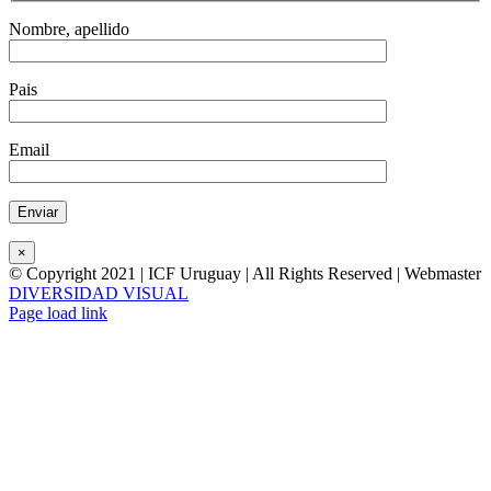
Nombre, apellido
Pais
Email
×
© Copyright 2021 | ICF Uruguay | All Rights Reserved | Webmaster
DIVERSIDAD VISUAL
Instagram
Facebook
LinkedIn
YouTube
Correo
Page load link
electrónico
Ir
a
Arriba