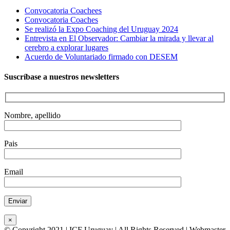
Convocatoria Coachees
Convocatoria Coaches
Se realizó la Expo Coaching del Uruguay 2024
Entrevista en El Observador: Cambiar la mirada y llevar al
cerebro a explorar lugares
Acuerdo de Voluntariado firmado con DESEM
Suscríbase a nuestros newsletters
Nombre, apellido
Pais
Email
×
© Copyright 2021 | ICF Uruguay | All Rights Reserved | Webmaster