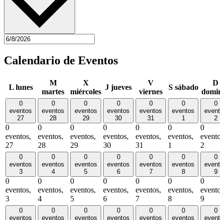
Calendario de Eventos
M
X
V
D
L
lunes
J
jueves
S
sábado
martes
miércoles
viernes
domi
0
0
0
0
0
0
0
eventos
eventos
eventos
eventos
eventos
eventos
even
27
28
29
30
31
1
2
0
0
0
0
0
0
0
eventos,
eventos,
eventos,
eventos,
eventos,
eventos,
evento
27
28
29
30
31
1
2
0
0
0
0
0
0
0
eventos
eventos
eventos
eventos
eventos
eventos
even
3
4
5
6
7
8
9
0
0
0
0
0
0
0
eventos,
eventos,
eventos,
eventos,
eventos,
eventos,
evento
3
4
5
6
7
8
9
0
0
0
0
0
0
0
eventos
eventos
eventos
eventos
eventos
eventos
even