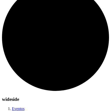
wideside
Eventos