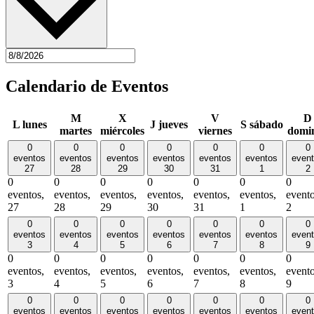
Calendario de Eventos
M
X
V
D
L
lunes
J
jueves
S
sábado
martes
miércoles
viernes
domi
0
0
0
0
0
0
0
eventos
eventos
eventos
eventos
eventos
eventos
even
27
28
29
30
31
1
2
0
0
0
0
0
0
0
eventos,
eventos,
eventos,
eventos,
eventos,
eventos,
evento
27
28
29
30
31
1
2
0
0
0
0
0
0
0
eventos
eventos
eventos
eventos
eventos
eventos
even
3
4
5
6
7
8
9
0
0
0
0
0
0
0
eventos,
eventos,
eventos,
eventos,
eventos,
eventos,
evento
3
4
5
6
7
8
9
0
0
0
0
0
0
0
eventos
eventos
eventos
eventos
eventos
eventos
even