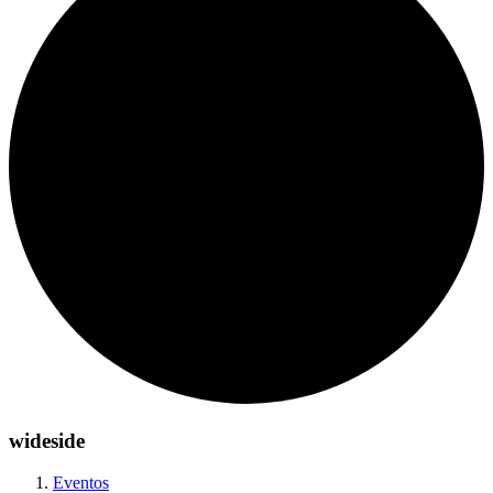
wideside
Eventos