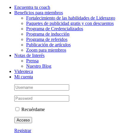
Saltar
Instagram
Facebook
LinkedIn
YouTube
Correo
Encuentra tu coach
al
electrónico
Beneficios para miembros
contenido
Fortalecimiento de las habilidades de Liderazgo
Paquetes de publicidad gratis y con descuentos
Programa de Credencializados
Programa de inducción
Programa de referidos
Publicación de artículos
Zoom para miembros
Notas de Interés
Prensa
Nuestro Blog
Videoteca
Mi cuenta
Recuérdame
Registrar